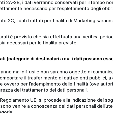
punti 2A-2B, i dati verranno conservati per il tempo n
trettamente necessario per l’espletamento degli obblig
unto 2C, i dati trattati per finalità di Marketing saran
rati è previsto che sia effettuata una verifica period
più necessari per le finalità previste.
ati (categorie di destinatari a cui i dati possono es
saranno mai diffusi e non saranno oggetto di comuni
ortare il trasferimento di dati ad enti pubblici, a c
ge ovvero per l’adempimento delle finalità (ove autori
urezza del trattamento dei dati personali.
del Regolamento UE, si procede alla indicazione dei so
sono venire a conoscenza dei dati personali dell’utent
egorie: