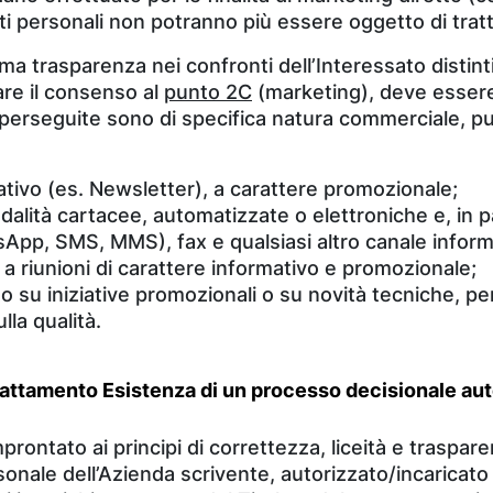
ti personali non potranno più essere oggetto di tratta
ma trasparenza nei confronti dell’Interessato distin
are il consenso al
punto 2C
(marketing), deve esser
 perseguite sono di specifica natura commerciale, pub
mativo (es. Newsletter), a carattere promozionale;
alità cartacee, automatizzate o elettroniche e, in p
pp, SMS, MMS), fax e qualsiasi altro canale informat
e a riunioni di carattere informativo e promozionale;
 su iniziative promozionali o su novità tecniche, pe
lla qualità.
i trattamento Esistenza di un processo decisionale au
improntato ai principi di correttezza, liceità e trasp
sonale dell’Azienda scrivente, autorizzato/incaricato 