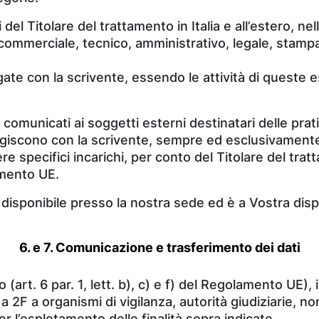
 del Titolare del trattamento in Italia e all’estero, nell
: commerciale, tecnico, amministrativo, legale, stampa
ate con la scrivente, essendo le attività di queste
e comunicati ai soggetti esterni destinatari delle p
ragiscono con la scrivente, sempre ed esclusivamente p
re specifici incarichi, per conto del Titolare del trat
amento UE.
e è disponibile presso la nostra sede ed è a Vostra dis
6. e 7. Comunicazione e trasferimento dei dati
art. 6 par. 1, lett. b), c) e f) del Regolamento UE),
2A a 2F a organismi di vigilanza, autorità giudiziarie, n
 l’espletamento delle finalità sopra indicate.