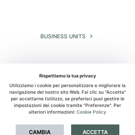
BUSINESS UNITS
Rispettiamo la tua privacy
Utilizziamo i cookie per personalizzare e migliorare la
navigazione del nostro sito Web. Fai clic su "Accetta"
per accettarne l’utilizzo, se preferisci puoi gestire le
impostazioni dei cookie tramite "Preferenze". Per
SOLARYS I.S. SRL
Via Don Luigi Sturzo, 14
ulteriori informazioni:
Cookie Policy
52100, Arezzo - Italy
CONTACTS
P.Iva 02326770514
Privacy Policy
CAMBIA
ACCETTA