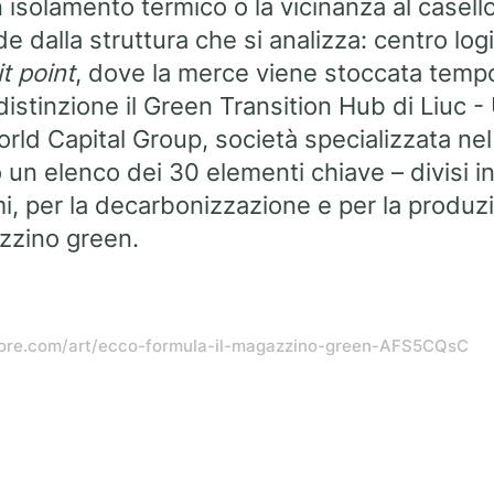
 isolamento termico o la vicinanza al casell
e dalla struttura che si analizza: centro logi
it point
, dove la merce viene stoccata tem
stinzione il Green Transition Hub di Liuc -
rld Capital Group, società specializzata ne
 un elenco dei 30 elementi chiave – divisi in
i, per la decarbonizzazione e per la produz
zzino green.
e24ore.com/art/ecco-formula-il-magazzino-green-AFS5CQsC