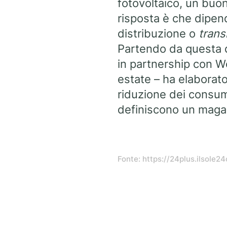
fotovoltaico, un buon
risposta è che dipend
distribuzione o
trans
Partendo da questa di
in partnership con Wo
estate – ha elaborato
riduzione dei consum
definiscono un maga
Fonte: https://24plus.ilsol