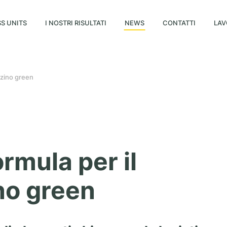
S UNITS
I NOSTRI RISULTATI
NEWS
CONTATTI
LAV
zzino green
ormula per il
o green